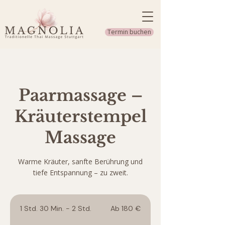
Termin buchen
Paarmassage –
Kräuterstempel
Massage
Warme Kräuter, sanfte Berührung und
tiefe Entspannung – zu zweit.
Ab
180
1 Std. 30 Min. - 2 Std.
1
Ab 180 €
Euro
S