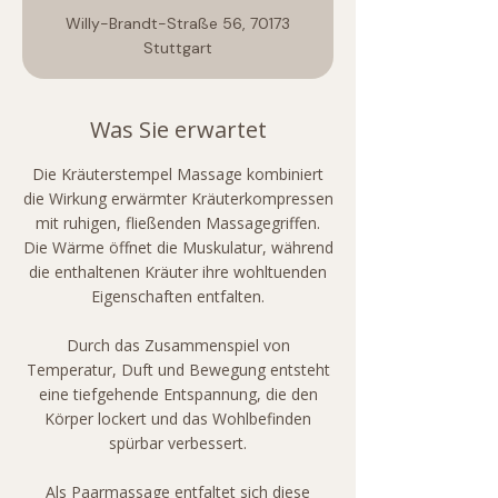
t
Willy-Brandt-Straße 56, 70173
d
Stuttgart
3
0
M
Was Sie erwartet
i
n
Die Kräuterstempel Massage kombiniert
.
die Wirkung erwärmter Kräuterkompressen
-
mit ruhigen, fließenden Massagegriffen.
2
Die Wärme öffnet die Muskulatur, während
S
die enthaltenen Kräuter ihre wohltuenden
t
Eigenschaften entfalten.
d
.
Durch das Zusammenspiel von
Temperatur, Duft und Bewegung entsteht
eine tiefgehende Entspannung, die den
Körper lockert und das Wohlbefinden
spürbar verbessert.
Als Paarmassage entfaltet sich diese