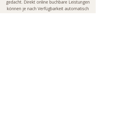
gedacht. Direkt online buchbare Leistungen
können je nach Verfügbarkeit automatisch
gebucht werden. Für Paarmassagen,
Sauna-Angebote und besondere
Anwendungen bitten wir um persönliche
Anfrage per Telefon oder WhatsApp, da
hierfür besondere Raum- und
Mitarbeiterkapazitäten abgestimmt werden
müssen.
Kontakt
Willy-Brandt-Straße 56, 70173 Stuttgart,
Deutschland
0711 504 605 80
info@magnoliastuttgart.de