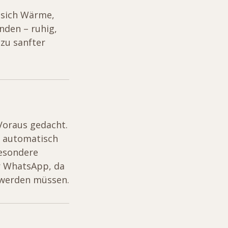
 sich Wärme,
den – ruhig,
zu sanfter
Voraus gedacht.
t automatisch
esondere
r WhatsApp, da
 werden müssen.