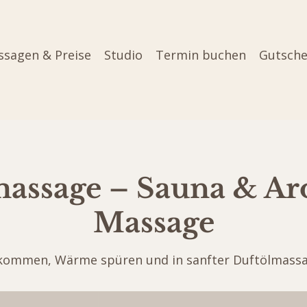
sagen & Preise
Studio
Termin buchen
Gutsche
assage – Sauna & A
Massage
ommen, Wärme spüren und in sanfter Duftölmassa
79
Euro