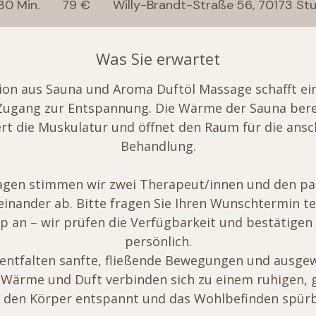
 30 Min.
1
79 €
Willy-Brandt-Straße 56, 70173 St
S
t
Was Sie erwartet
d
3
ion aus Sauna und Aroma Duftöl Massage schafft ei
0
ugang zur Entspannung. Die Wärme der Sauna bere
M
ert die Muskulatur und öffnet den Raum für die ans
i
Behandlung.
n
.
agen stimmen wir zwei Therapeut/innen und den p
feinander ab. Bitte fragen Sie Ihren Wunschtermin te
 an – wir prüfen die Verfügbarkeit und bestätigen
persönlich.
 entfalten sanfte, fließende Bewegungen und ausgew
 Wärme und Duft verbinden sich zu einem ruhigen,
r den Körper entspannt und das Wohlbefinden spürba