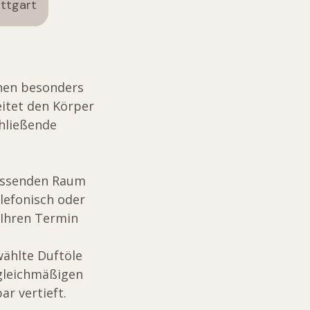
uttgart
nen besonders
itet den Körper
chließende
assenden Raum
lefonisch oder
 Ihren Termin
ählte Duftöle
 gleichmäßigen
r vertieft.