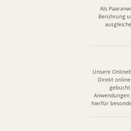
Als Paaranw
Berührung un
ausgleich
Unsere Onlineb
Direkt onlin
gebucht
Anwendungen b
hierfür besond