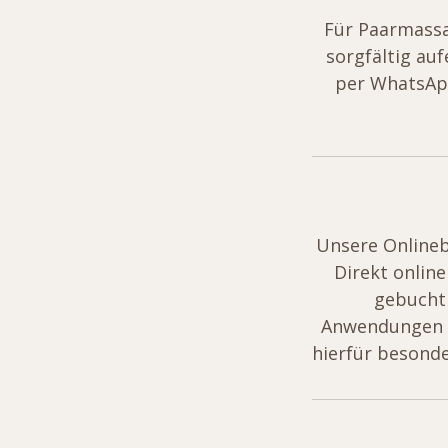
Für Paarmass
sorgfältig au
per WhatsApp
Unsere Onlineb
Direkt onlin
gebucht
Anwendungen b
hierfür besond