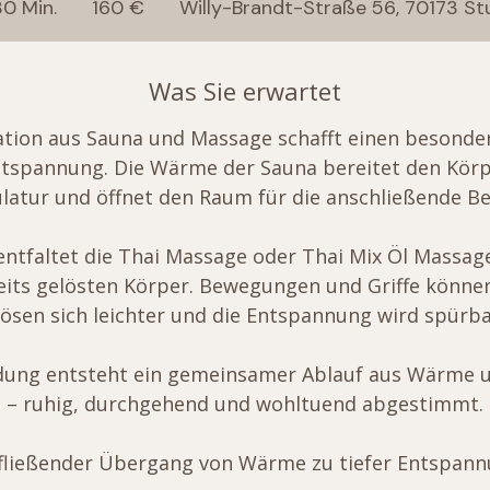
30 Min.
1
160 €
Willy-Brandt-Straße 56, 70173 St
S
t
Was Sie erwartet
d
3
tion aus Sauna und Massage schafft einen besonder
0
tspannung. Die Wärme der Sauna bereitet den Körpe
M
latur und öffnet den Raum für die anschließende B
i
n
entfaltet die Thai Massage oder Thai Mix Öl Massag
.
its gelösten Körper. Bewegungen und Griffe können
sen sich leichter und die Entspannung wird spürbar
dung entsteht ein gemeinsamer Ablauf aus Wärme 
– ruhig, durchgehend und wohltuend abgestimmt.
 fließender Übergang von Wärme zu tiefer Entspann