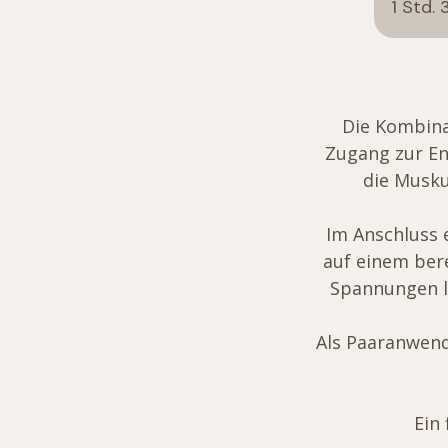
1 Std. 
Die Kombina
Zugang zur En
die Musku
Im Anschluss 
auf einem bere
Spannungen lö
Als Paaranwen
Ein