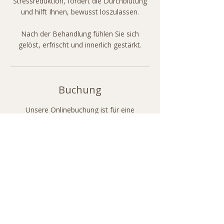
Stressreduktion, fördert die Durchblutung
und hilft Ihnen, bewusst loszulassen.
Nach der Behandlung fühlen Sie sich
Buchung
Unsere Onlinebuchung ist für eine
entspannte Terminplanung im Voraus
gedacht. Direkt online buchbare Leistungen
können je nach Verfügbarkeit automatisch
gebucht werden. Für Paarmassagen,
Sauna-Angebote und besondere
Anwendungen bitten wir um persönliche
Anfrage per Telefon oder WhatsApp, da
hierfür besondere Raum- und
Mitarbeiterkapazitäten abgestimmt werden
müssen.