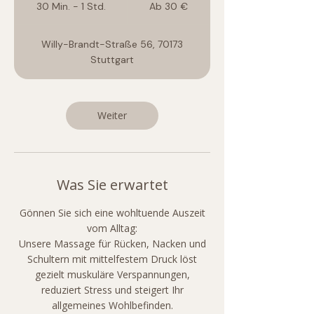
30 Min. - 1 Std.
3
Ab 30 €
Euro
0
M
Willy-Brandt-Straße 56, 70173
i
Stuttgart
n
.
-
1
Weiter
S
t
d
Was Sie erwartet
Gönnen Sie sich eine wohltuende Auszeit
vom Alltag:
Unsere Massage für Rücken, Nacken und
Schultern mit mittelfestem Druck löst
gezielt muskuläre Verspannungen,
reduziert Stress und steigert Ihr
allgemeines Wohlbefinden.