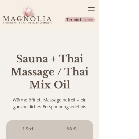
Termin buchen
Sauna + Thai
Massage / Thai
Mix Oil
Wärme öffnet, Massage befreit – ein
ganzheitliches Entspannungserlebnis
85
Euro
1 Std.
1
85 €
S