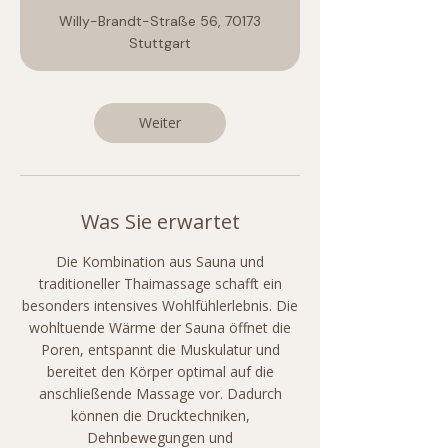
t
Willy-Brandt-Straße 56, 70173
d
Stuttgart
Weiter
Was Sie erwartet
Die Kombination aus Sauna und
traditioneller Thaimassage schafft ein
besonders intensives Wohlfühlerlebnis. Die
wohltuende Wärme der Sauna öffnet die
Poren, entspannt die Muskulatur und
bereitet den Körper optimal auf die
anschließende Massage vor. Dadurch
können die Drucktechniken,
Dehnbewegungen und